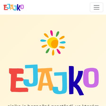
ejajko – Bezpečná umělá int