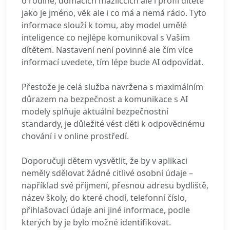
o rodině, domácích mazličcích ale i profil dítěte
jako je jméno, věk ale i co má a nemá rádo. Tyto
informace slouží k tomu, aby model umělé
inteligence co nejlépe komunikoval s Vašim
dítětem. Nastavení není povinné ale čím více
informací uvedete, tím lépe bude AI odpovídat.
Přestože je celá služba navržena s maximálním
důrazem na bezpečnost a komunikace s AI
modely splňuje aktuální bezpečnostní
standardy, je důležité vést děti k odpovědnému
chování i v online prostředí.
Doporučuji dětem vysvětlit, že by v aplikaci
neměly sdělovat žádné citlivé osobní údaje –
například své příjmení, přesnou adresu bydliště,
název školy, do které chodí, telefonní číslo,
přihlašovací údaje ani jiné informace, podle
kterých by je bylo možné identifikovat.