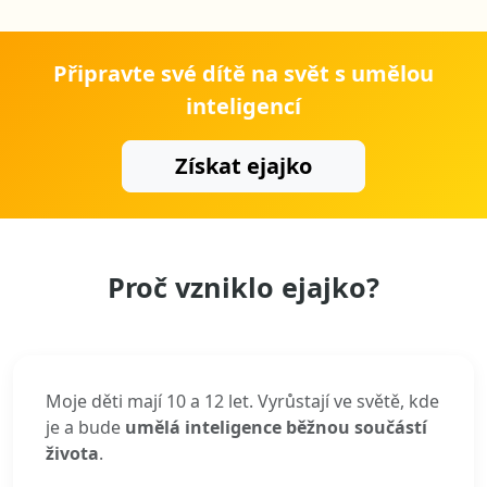
Připravte své dítě na svět s umělou
inteligencí
Získat ejajko
Proč vzniklo ejajko?
Moje děti mají 10 a 12 let. Vyrůstají ve světě, kde
je a bude
umělá inteligence běžnou součástí
života
.