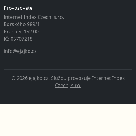
Provozovatel
Internet Index Czech, s.r.o.
Borského 989/1
Praha 5, 152 00
IČ: 05707218
info@ejajko.cz
© 2026 ejajko.cz. Službu provozuje
Internet Index
Czech, s.r.o.